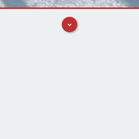
Artikler
Prøv at investere i krypto sikkert på Firi med MitID. Få 50
kr. til at prøve for