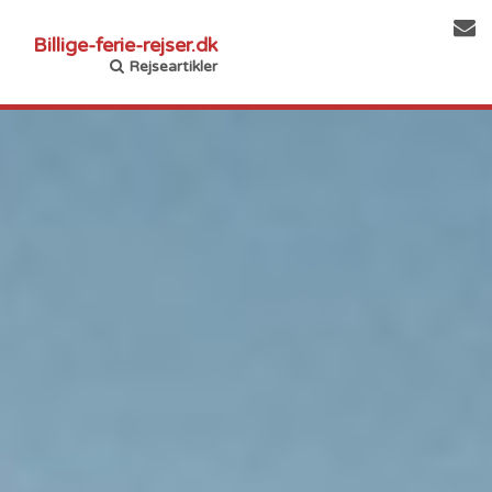
Billige-ferie-rejser.dk
Rejseartikler