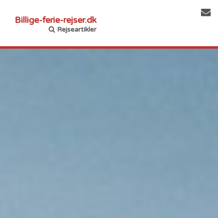
Billige-ferie-rejser.dk
Rejseartikler