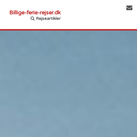
Billige-ferie-rejser.dk
Rejseartikler